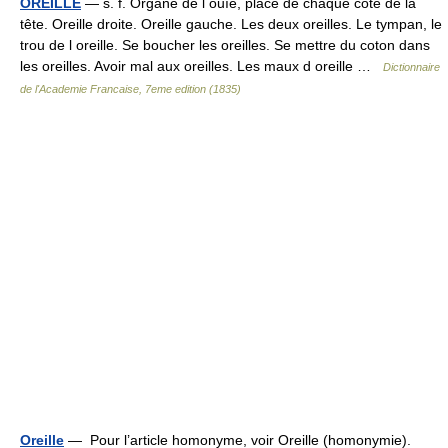
OREILLE
— s. f. Organe de l ouïe, placé de chaque côté de la
tête. Oreille droite. Oreille gauche. Les deux oreilles. Le tympan, le
trou de l oreille. Se boucher les oreilles. Se mettre du coton dans
les oreilles. Avoir mal aux oreilles. Les maux d oreille …
Dictionnaire
de l'Academie Francaise, 7eme edition (1835)
Oreille
— Pour l’article homonyme, voir Oreille (homonymie).