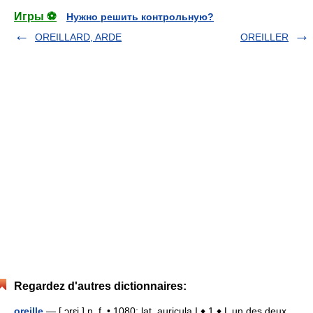
Игры ⚽
Нужно решить контрольную?
OREILLARD, ARDE
OREILLER
Regardez d'autres dictionnaires:
oreille
— [ ɔrɛj ] n. f. • 1080; lat. auricula I ♦ 1 ♦ L un des deux