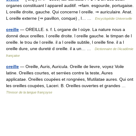
organes constituant l appareil auditif. ⇒fam. esgourde, portugaise.
L oreille droite, gauche. Qui concerne l oreille. ⇒ auriculaire. Anat.
L oreille externe (⇒ pavillon, conque) , l… …
Encyclopédie Universelle
oreille
— OREILLE. s. f. L organe de l oüye. La nature nous a
donné deux oreilles. l oreille droite. l oreille gauche. le timpan de l
oreille. le trou de l oreille. il a l oreille subtile, l oreille fine. il a l
oreille dure, une dureté d oreille. il a un… …
Dictionnaire de l'Académie
française
oreille
— Oreille, Auris, Auricula. Oreille de lievre, voyez Voile
latine. Oreilles courtes, et serrées contre la teste, Aures
applicatae. Oreilles coupées et rongnées, Mutilatae aures. Qui ont
les oreilles coupées, Laceri. B. Oreilles ouvertes et grandes …
Thresor de la langue françoyse