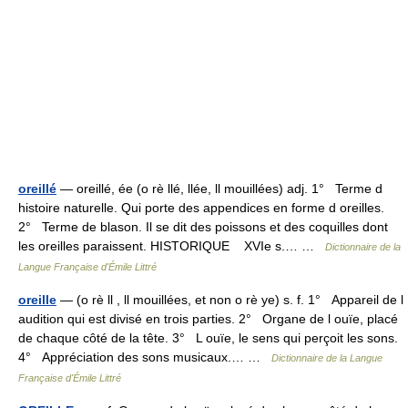
oreillé
— oreillé, ée (o rè llé, llée, ll mouillées) adj. 1° Terme d
histoire naturelle. Qui porte des appendices en forme d oreilles.
2° Terme de blason. Il se dit des poissons et des coquilles dont
les oreilles paraissent. HISTORIQUE XVIe s.… …
Dictionnaire de la
Langue Française d'Émile Littré
oreille
— (o rè ll , ll mouillées, et non o rè ye) s. f. 1° Appareil de l
audition qui est divisé en trois parties. 2° Organe de l ouïe, placé
de chaque côté de la tête. 3° L ouïe, le sens qui perçoit les sons.
4° Appréciation des sons musicaux.… …
Dictionnaire de la Langue
Française d'Émile Littré