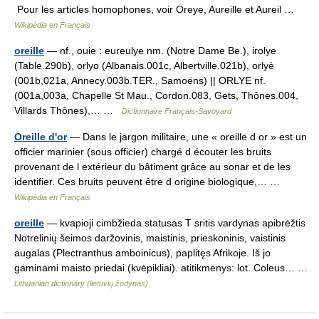
Pour les articles homophones, voir Oreye, Aureille et Aureil …
Wikipédia en Français
oreille
— nf., ouie : eureulye nm. (Notre Dame Be.), irolye
(Table.290b), orlyo (Albanais.001c, Albertville.021b), orlyè
(001b,021a, Annecy.003b.TER., Samoëns) || ORLYE nf.
(001a,003a, Chapelle St Mau., Cordon.083, Gets, Thônes.004,
Villards Thônes),… …
Dictionnaire Français-Savoyard
Oreille d'or
— Dans le jargon militaire, une « oreille d or » est un
officier marinier (sous officier) chargé d écouter les bruits
provenant de l extérieur du bâtiment grâce au sonar et de les
identifier. Ces bruits peuvent être d origine biologique,… …
Wikipédia en Français
oreille
— kvapioji cimbžieda statusas T sritis vardynas apibrėžtis
Notrelinių šeimos daržovinis, maistinis, prieskoninis, vaistinis
augalas (Plectranthus amboinicus), paplitęs Afrikoje. Iš jo
gaminami maisto priedai (kvėpikliai). atitikmenys: lot. Coleus… …
Lithuanian dictionary (lietuvių žodynas)